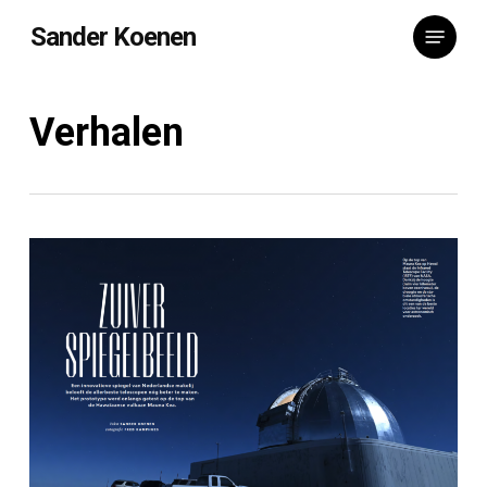
Skip
Menu
Sander Koenen
to
main
content
Verhalen