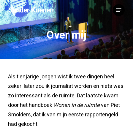
Skip
Menu
Sander Koenen
to
main
Over mij
content
Als tienjarige jongen wist ik twee dingen heel
zeker: later zou ik journalist worden en niets was
zo interessant als de ruimte. Dat laatste kwam
door het handboek
Wonen in de ruimte
van Piet
Smolders, dat ik van mijn eerste rapportengeld
had gekocht.