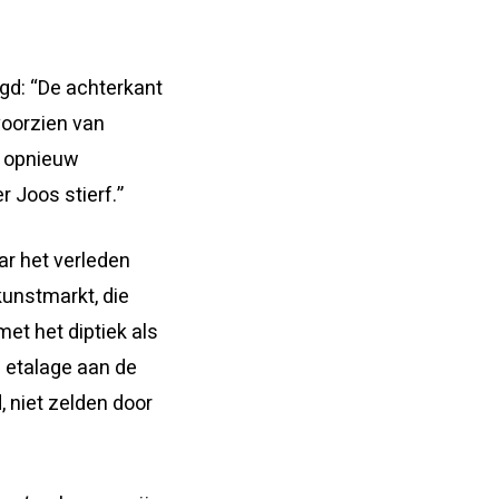
igd: “De achterkant
voorzien van
r opnieuw
r Joos stierf.”
ar het verleden
kunstmarkt, die
et het diptiek als
 etalage aan de
, niet zelden door