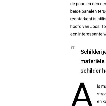
de panelen een een
beide panelen teru
rechterkant is stil
hoofd van Joos. To
een interessante 
Schilderij
materiële 
schilder h
A
ls m
stro
en k