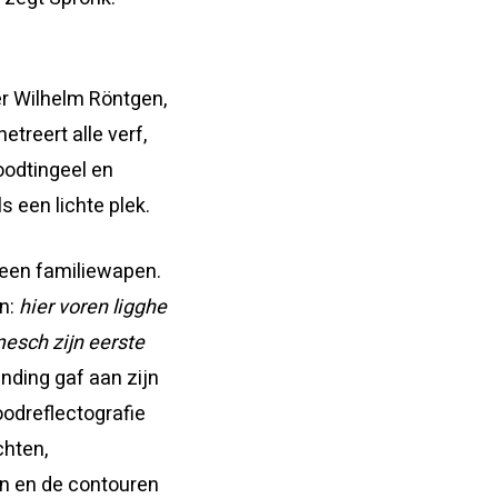
er Wilhelm Röntgen,
etreert alle verf,
oodtingeel en
s een lichte plek.
 een familiewapen.
en:
hier voren ligghe
esch zijn eerste
nding gaf aan zijn
oodreflectografie
chten,
n en de contouren