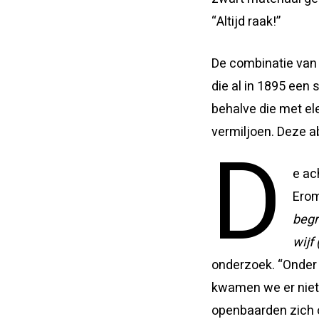
“Altijd raak!”
De combinatie van 
die al in 1895 een s
behalve die met el
vermiljoen. Deze ab
D
e ac
Erom
begr
wijf 
onderzoek. “Onder h
kwamen we er niet 
openbaarden zich 