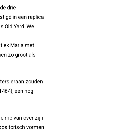
de drie
tigd in een replica
ds Old Yard. We
ptiek Maria met
en zo groot als
sters eraan zouden
1464), een nog
.
die me van over zijn
mpositorisch vormen