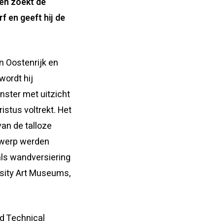
ken zoekt de
f en geeft hij de
n Oostenrijk en
wordt hij
nster met uitzicht
istus voltrekt. Het
an de talloze
orwerp werden
 als wandversiering
rsity Art Museums,
nd Technical