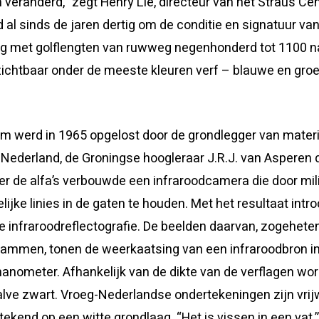
 veranderd,” zegt Henry Lie, directeur van het Straus Ce
 al sinds de jaren dertig om de conditie en signatuur van 
ing met golflengten van ruwweg negenhonderd tot 1100
ichtbaar onder de meeste kleuren verf – blauwe en groe
em werd in 1965 opgelost door de grondlegger van mater
Nederland, de Groningse hoogleraar J.R.J. van Asperen 
r de alfa’s verbouwde een infraroodcamera die door mil
lijke linies in de gaten te houden. Met het resultaat intr
e infraroodreflectografie. De beelden daarvan, zogehete
rammen, tonen de weerkaatsing van een infraroodbron in 
anometer. Afhankelijk van de dikte van de verflagen wor
lve zwart. Vroeg-Nederlandse ondertekeningen zijn vrijw
ekend op een witte grondlaag. “Het is vissen in een vat,