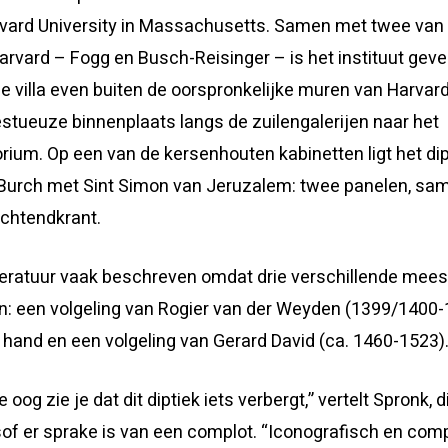
vard University in Massachusetts. Samen met twee van 
vard – Fogg en Busch-Reisinger – is het instituut geves
se villa even buiten de oorspronkelijke muren van Harvar
stueuze binnenplaats langs de zuilengalerijen naar het
orium. Op een van de kersenhouten kabinetten ligt het di
Burch met Sint Simon van Jeruzalem: twee panelen, sam
chtendkrant.
literatuur vaak beschreven omdat drie verschillende mee
: een volgeling van Rogier van der Weyden (1399/1400-
 hand en een volgeling van Gerard David (ca. 1460-1523)
 oog zie je dat dit diptiek iets verbergt,” vertelt Spronk, 
alsof er sprake is van een complot. “Iconografisch en co