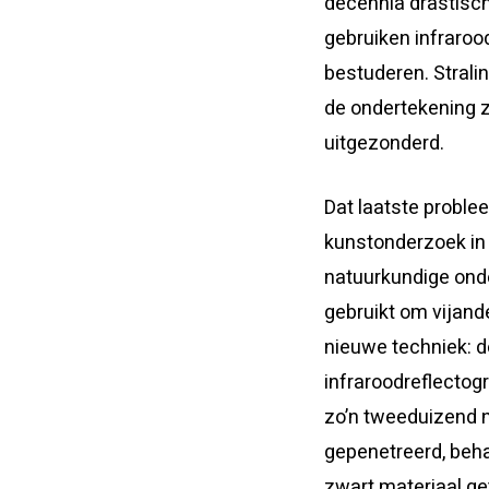
decennia drastisch
gebruiken infrarood
bestuderen. Stral
de ondertekening z
uitgezonderd.
Dat laatste proble
kunstonderzoek in 
natuurkundige onde
gebruikt om vijande
nieuwe techniek: d
infraroodreflectog
zo’n tweeduizend n
gepenetreerd, beha
zwart materiaal get