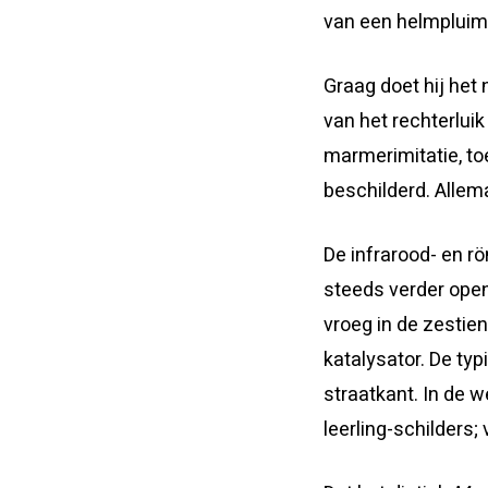
van een helmpluim
Graag doet hij het
van het rechterlui
marmerimitatie, to
beschilderd. Allema
De infrarood- en r
steeds verder open
vroeg in de zestie
katalysator. De ty
straatkant. In de w
leerling-schilders;