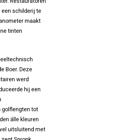
nter. Restauratoren
een schilderij te
 nanometer maakt
ne tinten
ieeltechnisch
de Boer. Deze
itairen werd
oduceerde hij een
n
golflengten tot
den álle kleuren
el uitsluitend met
” zegt Spronk.