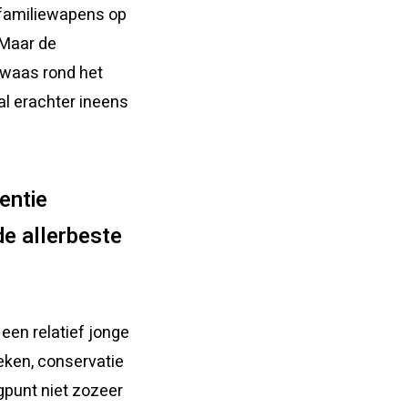
e familiewapens op
 Maar de
e waas rond het
al erachter ineens
sentie
de allerbeste
een relatief jonge
eken, conservatie
gpunt niet zozeer