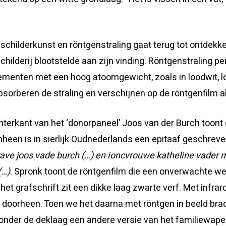
schilderkunst en röntgenstraling gaat terug tot ontdekk
childerij blootstelde aan zijn vinding. Röntgenstraling pen
ementen met een hoog atoomgewicht, zoals in loodwit, l
sorberen de straling en verschijnen op de röntgenfilm al
hterkant van het ‘donorpaneel’ Joos van der Burch toont
heen is in sierlijk Oudnederlands een epitaaf geschrev
ave joos vade burch (…) en ioncvrouwe katheline vader m
(…)
. Spronk toont de röntgenfilm die een onverwachte we
et grafschrift zit een dikke laag zwarte verf. Met infrar
doorheen. Toen we het daarna met röntgen in beeld bra
onder de deklaag een andere versie van het familiewape