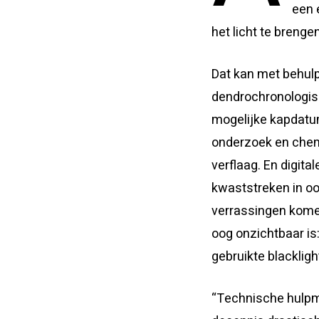
een 
het licht te brengen
Dat kan met behul
dendrochronologis
mogelijke kapdatu
onderzoek en chem
verflaag. En digita
kwaststreken in oo
verrassingen komen
oog onzichtbaar is:
gebruikte blackligh
“Technische hulpmi