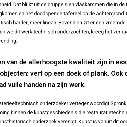
heid. Dat blijkt uit de druppels en vlaskammen die in d
gkomen en het doorlopende tafereel op de achtergrond.
istisch harder, meer lineair. Bovendien zit er een vreemd
en we dit werk technisch onderzochten, kreeg het verha
wending.
en van de allerhoogste kwaliteit zijn in es
objecten: verf op een doek of plank. Ook 
ad vuile handen na zijn werk.
aterieeltechnisch onderzoeker vertegenwoordigt Spronk 
ming binnen de kunstgeschiedenis die restauratietechni
unsthistorisch onderzoek verenigt. Kunst is vanuit dit oo