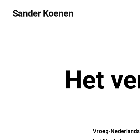
Skip
Sander Koenen
to
main
content
Het ve
Vroeg-Nederlandse 