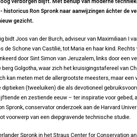
soog verborgen blijft. Met behulp van moderne technie
 historicus Ron Spronk naar aanwijzingen áchter de ver
nieuw gezicht.
ig bidt Joos van der Burch, adviseur van Maximiliaan I va
ps de Schone van Castilië, tot Maria en haar kind. Rechts 
nkeerd door Sint Simon van Jeruzalem, links door een ve
 berg Golgotha, waar zich het kruisigingstafereel van Chr
ich kan meten met de allergrootste meesters, maar een v
diptieken (tweeluiken) die als devotioneel gebruiksvo
ijftiende en zestiende eeuw – ter inspiratie voor gebed,
 Ron Spronk, conservator onderzoek aan de Harvard Unive
ot voorwerp van een diepgravende technische studie.
rlander Spronk in het Straus Center for Conservation a