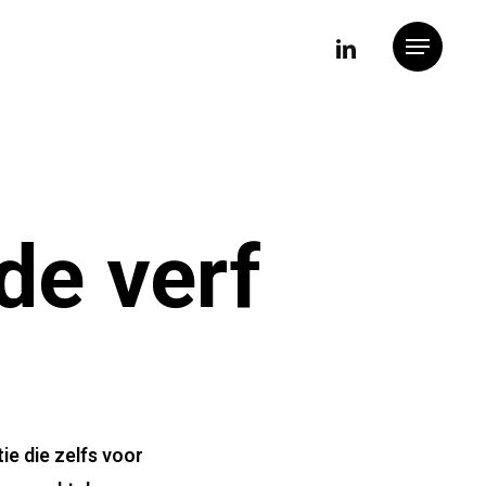
linkedin
Menu
de verf
e die zelfs voor