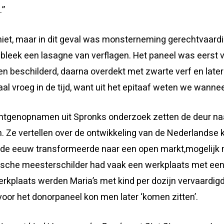
.”
 niet, maar in dit geval was monsterneming gerechtvaard
k bleek een lasagne van verflagen. Het paneel was eerst 
en beschilderd, daarna overdekt met zwarte verf en late
al vroeg in de tijd, want uit het epitaaf weten we wannee
öntgenopnamen uit Spronks onderzoek zetten de deur na
. Ze vertellen over de ontwikkeling van de Nederlandse 
nde eeuw transformeerde naar een open markt,mogelijk m
pische meesterschilder had vaak een werkplaats met een
erkplaats werden Maria’s met kind per dozijn vervaardigd
 voor het donorpaneel kon men later ‘komen zitten’.