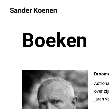
Skip
Sander Koenen
to
main
content
Boeken
Droomv
Astrona
over zi
jaren va