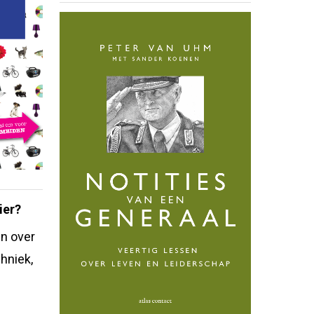
ier?
n over
hniek,