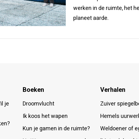
werken in de ruimte, het he
planeet aarde.
Boeken
Verhalen
l je
Droomvlucht
Zuiver spiegelb
Ik koos het wapen
Hemels uurwer
ken?
Kun je gamen in de ruimte?
Weldoener of e