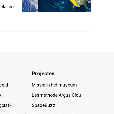
elal en
Projecten
eeld
Missie in het museum
k
Lesmethode Argus Clou
goïst?
SpaceBuzz