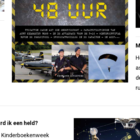
M
H
a
d
r
d ik een held?
e Kinderboekenweek