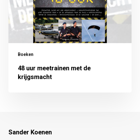
de
krijgsmacht
Boeken
48 uur meetrainen met de
krijgsmacht
Sander Koenen