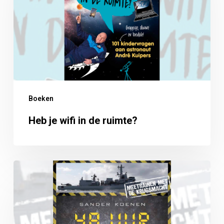
in
de
ruimte?
Boeken
Heb je wifi in de ruimte?
48
uur
meetrainen
met