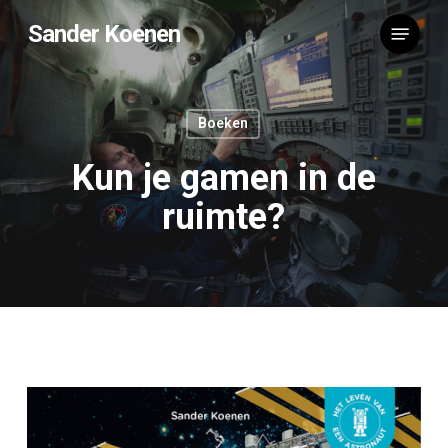
Skip
Menu
Sander Koenen
to
main
content
Boeken
Kun je gamen in de
ruimte?