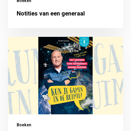
Boeken
Notities van een generaal
Kun
je
gamen
in
de
ruimte?
Boeken