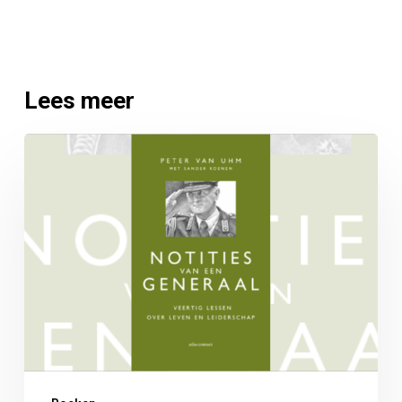
Lees meer
Notities
van
een
generaal