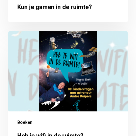
Kun je gamen in de ruimte?
Heb
je
wifi
in
de
ruimte?
Boeken
Heb je wifi in de ruimte?