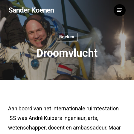
Skip
Menu
Sander Koenen
to
main
content
Boeken
Droomvlucht
Aan boord van het internationale ruimtestation
ISS was André Kuipers ingenieur, arts,
wetenschapper, docent en ambassadeur. Maar