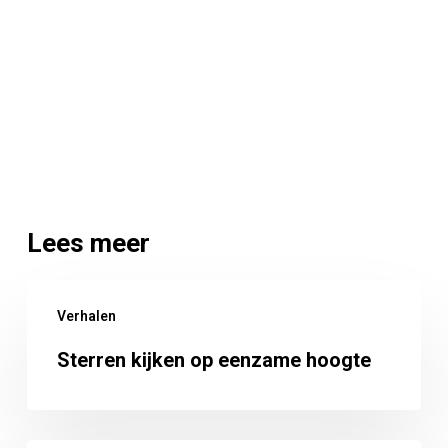
Lees meer
Sterren
Verhalen
kijken
op
Sterren kijken op eenzame hoogte
eenzame
hoogte