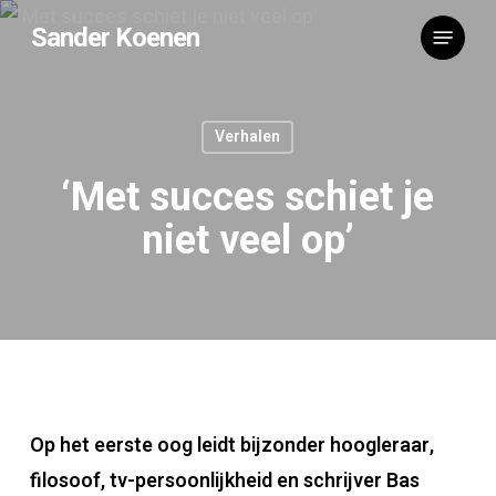
Skip
Menu
Sander Koenen
to
main
content
Verhalen
‘Met succes schiet je
niet veel op’
Op het eerste oog leidt bijzonder hoogleraar,
filosoof, tv-persoonlijkheid en schrijver Bas