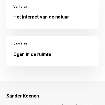
Het
Verhalen
internet
van
Het internet van de natuur
de
natuur
Ogen
Verhalen
in
de
Ogen in de ruimte
ruimte
Sander Koenen