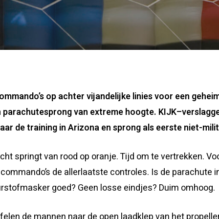
ommando’s op achter vijandelijke linies voor een gehei
 parachutesprong van extreme hoogte. KIJK
–
verslagg
ar de training in Arizona en sprong als eerste niet-mili
licht springt van rood op oranje. Tijd om te vertrekken. 
f commando’s de allerlaatste controles. Is de parachute i
rstofmasker goed? Geen losse eindjes? Duim omhoog.
felen de mannen naar de open laadklep van het propeller