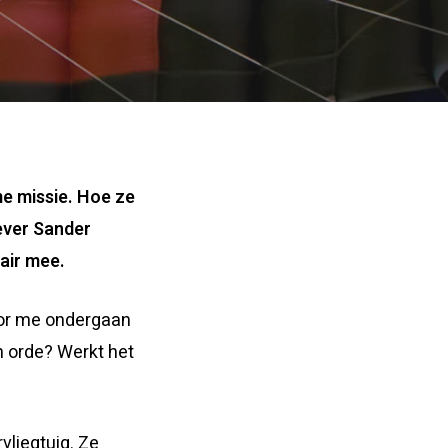
me missie. Hoe ze
ever Sander
tair mee.
Voor me ondergaan
n orde? Werkt het
vliegtuig. Ze