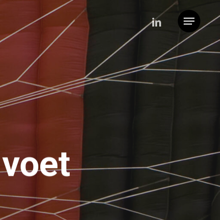
linkedin
Menu
 voet