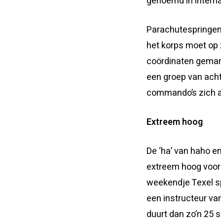
genoemd in internat
Parachutespringen 
het korps moet op 
coördinaten gema
een groep van acht
commando’s zich aa
Extreem hoog
De ‘ha’ van haho e
extreem hoog voor 
weekendje Texel s
een instructeur van
duurt dan zo’n 25 