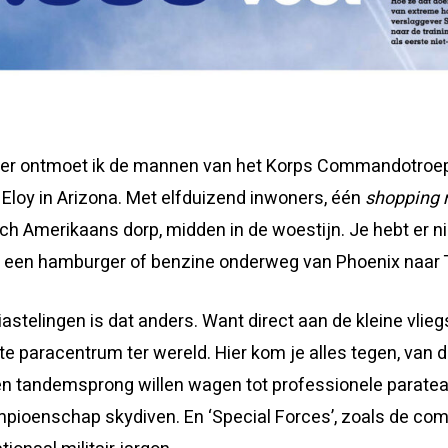
der ontmoet ik de mannen van het Korps Commandotroe
 Eloy in Arizona. Met elfduizend inwoners, één
shopping 
sch Amerikaans dorp, midden in de woestijn. Je hebt er ni
 een hamburger of benzine onderweg van Phoenix naar 
stelingen is dat anders. Want direct aan de kleine vliegs
ste paracentrum ter wereld. Hier kom je alles tegen, va
een tandemsprong willen wagen tot professionele parate
mpioenschap skydiven. En ‘Special Forces’, zoals de c