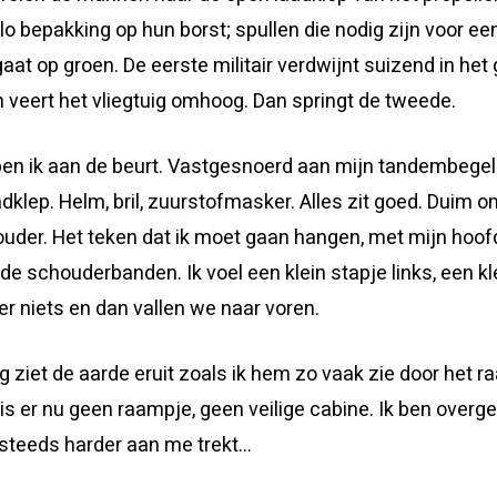
lo bepakking op hun borst; spullen die nodig zijn voor e
 gaat op groen. De eerste militair verdwijnt suizend in he
n veert het vliegtuig omhoog. Dan springt de tweede.
 ben ik aan de beurt. Vastgesnoerd aan mijn tandembegele
dklep. Helm, bril, zuurstofmasker. Alles zit goed. Duim 
ouder. Het teken dat ik moet gaan hangen, met mijn hoo
e schouderbanden. Ik voel een klein stapje links, een kl
er niets en dan vallen we naar voren.
g ziet de aarde eruit zoals ik hem zo vaak zie door het 
en is er nu geen raampje, geen veilige cabine. Ik ben overg
 steeds harder aan me trekt…