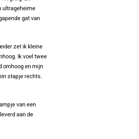
en ultrageheime
t gapende gat van
ider zet ik kleine
omhoog. Ik voel twee
fd omhoog en mijn
ein stapje rechts.
raampje van een
eleverd aan de