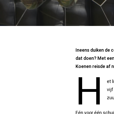
Ineens duiken de c
dat doen? Met een
Koenen reisde af na
H
et 
vij
zuu
Eén voor één schui