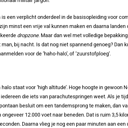
ionaal militair jargon.
is een verplicht onderdeel in de basisopleiding voor co
zijn minst een vrije val kunnen maken en daarna landen
rkeerde
dropzone
. Maar dan wel met volledige bepakking
 man, bij nacht. Is dat nog niet spannend genoeg? Dan 
nmelden voor de ‘haho-halo’, of ‘zuurstofploeg’.
n halo staat voor ‘high altitude’. Hoge hoogte in gewoon 
iedereen die iets van parachutespringen weet. Als je ti
pontaan besluit om een tandemsprong te maken, dan va
 ongeveer 12.000 voet naar beneden. Dat is ruim 3,5 kilom
seconden. Daarna vlieg je nog een paar minuten aan een