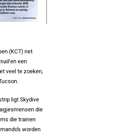
pen (KCT) net
mall
en een
et veel te zoeken,
Tucson.
trip ligt Skydive
n dagjesmensen die
ams die trainen
ommando’s worden