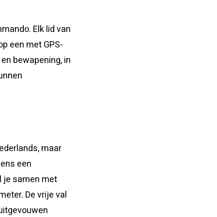
mmando. Elk lid van
 op een met GPS-
 en bewapening, in
kunnen
Nederlands, maar
jdens een
l je samen met
eter. De vrije val
 uitgevouwen