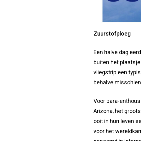
Zuurstofploeg
Een halve dag eer
buiten het plaatsje
vliegstrip een typi
behalve misschien
Voor para-enthousia
Arizona, het groot
ooit in hun leven 
voor het wereldka