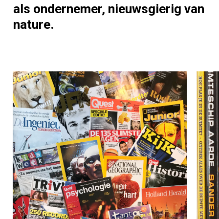
als
ondernemer,
nieuwsgierig
van
nature.
Learn
Lear
more
more