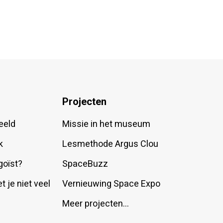
Projecten
eeld
Missie in het museum
k
Lesmethode Argus Clou
goïst?
SpaceBuzz
t je niet veel
Vernieuwing Space Expo
Meer projecten…
…